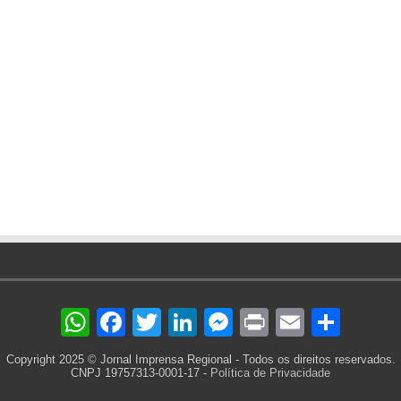
WhatsApp
Facebook
Twitter
LinkedIn
Messenger
Print
Email
Sha
Copyright 2025 © Jornal Imprensa Regional - Todos os direitos reservados.
CNPJ 19757313-0001-17 -
Política de Privacidade