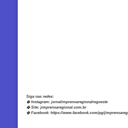
Siga nas redes:
�
Instagram:
jornalimprensaregionalregoeste
�
Site:
jimprensaregional.com.br
�
Facebook
:
https://www.facebook.com/pg/jimprensareg