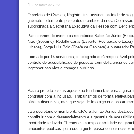
7 de março de 2023
O prefeito de Osasco, Rogério Lins, assinou na tarde de segu
gabinete, o termo de posse dos membros da nova Comissão 
subordinada à Secretaria Executiva da Pessoa com Deficiênc
Participaram do evento os secretários Salomão Júnior (Execu
Nizo (Governo), Rodolfo Caras (Esporte, Recreação e Lazer),
Urbana), Jorge Luis Poio (Chefe de Gabinete) e o vereador Ral
Formado por 15 servidores, o colegiado será responsável pel
controle de acessibilidade de pessoas com deficiência ou c
ingressar nas vias e espaços públicos.
Para o prefeito, essas ações são fundamentais para a garanti
continuar com a inclusão. “Trabalhamos de forma efetiva pa
pública discursiva, mas que seja de fato algo que possa tran
Já o secretário e membro da CPA, Salomão Júnior, destaco
contribuir com o desenvolvimento e a garantia da acessibili
mobilidade reduzida. “Temos essa responsabilidade de garant
ambientes públicos, para que a gente possa ocupar nossos 