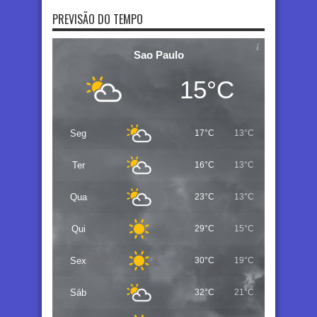
PREVISÃO DO TEMPO
Sao Paulo
15°C
Seg
17°C
13°C
Ter
16°C
13°C
Qua
23°C
13°C
Qui
29°C
15°C
Sex
30°C
19°C
Sáb
32°C
21°C