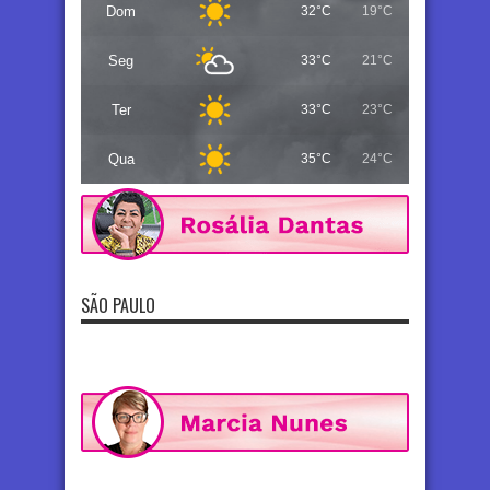
Dom
32°C
19°C
Seg
33°C
21°C
Ter
33°C
23°C
Qua
35°C
24°C
SÃO PAULO