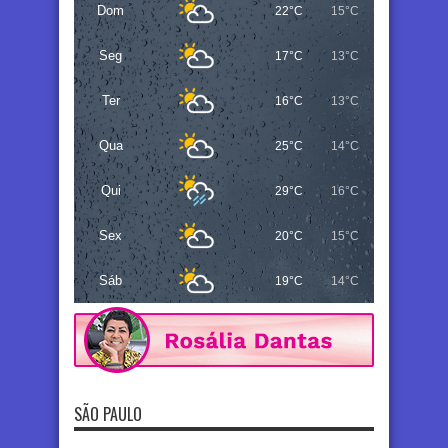
Dom
22°C
15°C
Seg
17°C
13°C
Ter
16°C
13°C
Qua
25°C
14°C
Qui
29°C
16°C
Sex
20°C
15°C
Sáb
19°C
14°C
SÃO PAULO