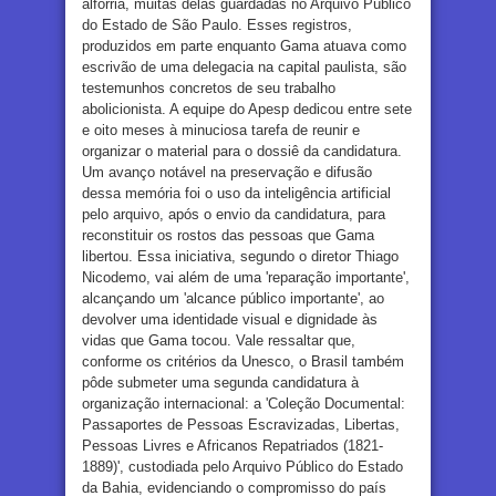
alforria, muitas delas guardadas no Arquivo Público
do Estado de São Paulo. Esses registros,
produzidos em parte enquanto Gama atuava como
escrivão de uma delegacia na capital paulista, são
testemunhos concretos de seu trabalho
abolicionista. A equipe do Apesp dedicou entre sete
e oito meses à minuciosa tarefa de reunir e
organizar o material para o dossiê da candidatura.
Um avanço notável na preservação e difusão
dessa memória foi o uso da inteligência artificial
pelo arquivo, após o envio da candidatura, para
reconstituir os rostos das pessoas que Gama
libertou. Essa iniciativa, segundo o diretor Thiago
Nicodemo, vai além de uma 'reparação importante',
alcançando um 'alcance público importante', ao
devolver uma identidade visual e dignidade às
vidas que Gama tocou. Vale ressaltar que,
conforme os critérios da Unesco, o Brasil também
pôde submeter uma segunda candidatura à
organização internacional: a 'Coleção Documental:
Passaportes de Pessoas Escravizadas, Libertas,
Pessoas Livres e Africanos Repatriados (1821-
1889)', custodiada pelo Arquivo Público do Estado
da Bahia, evidenciando o compromisso do país