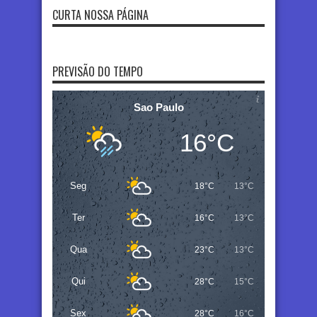
CURTA NOSSA PÁGINA
PREVISÃO DO TEMPO
Sao Paulo
16°C
Seg
18°C
13°C
Ter
16°C
13°C
Qua
23°C
13°C
Qui
28°C
15°C
Sex
28°C
16°C