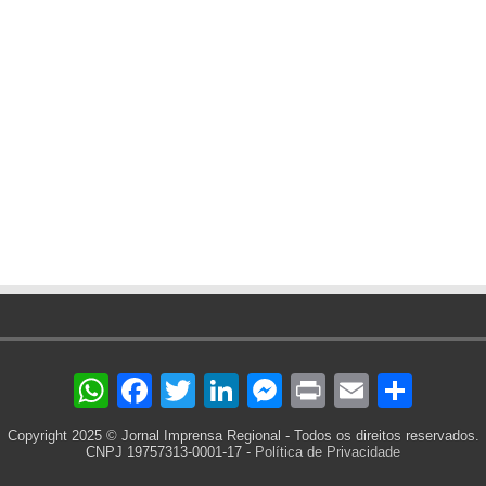
WhatsApp
Facebook
Twitter
LinkedIn
Messenger
Print
Email
Sha
Copyright 2025 © Jornal Imprensa Regional - Todos os direitos reservados.
CNPJ 19757313-0001-17 -
Política de Privacidade