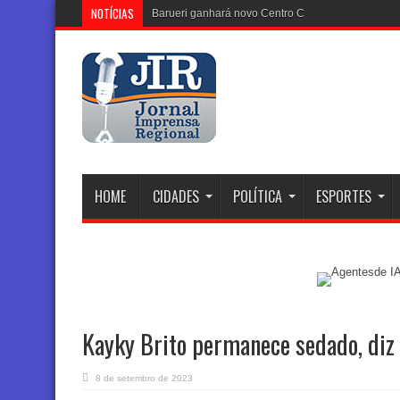
NOTÍCIAS
Barueri ganhará novo Centro Comunitário no Vale 
HOME
CIDADES
POLÍTICA
ESPORTES
Kayky Brito permanece sedado, diz 
8 de setembro de 2023