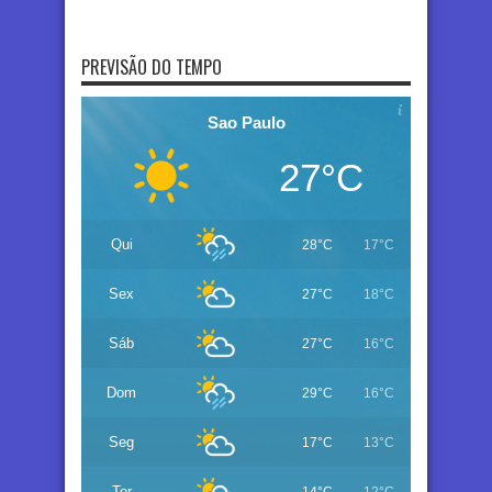
PREVISÃO DO TEMPO
Sao Paulo
27°C
Qui
28°C
17°C
Sex
27°C
18°C
Sáb
27°C
16°C
Dom
29°C
16°C
Seg
17°C
13°C
Ter
14°C
12°C