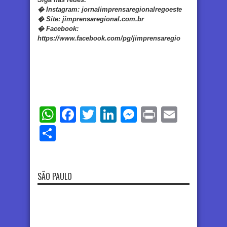
�
Instagram:
jornalimprensaregionalregoeste
�
Site:
jimprensaregional.com.br
�
Facebook
:
https://www.facebook.com/pg/jimprensaregio
WhatsApp
Facebook
Twitter
LinkedIn
Messenger
Print
Email
Share
SÃO PAULO