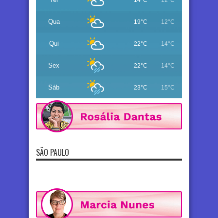
Qua
19°C
12°C
Qui
22°C
14°C
Sex
22°C
14°C
Sáb
23°C
15°C
SÃO PAULO