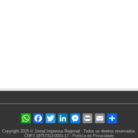
WhatsApp
Facebook
Twitter
LinkedIn
Messenger
Print
Email
Sha
Copyright 2025 © Jornal Imprensa Regional - Todos os direitos reservados.
CNPJ 19757313-0001-17 -
Política de Privacidade