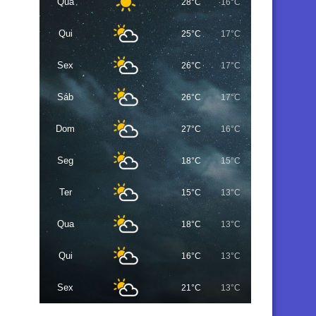
Qua
28°C
16°C
Qui
25°C
17°C
Sex
26°C
17°C
Sáb
26°C
17°C
Dom
27°C
16°C
Seg
18°C
15°C
Ter
15°C
13°C
Qua
18°C
13°C
Qui
16°C
13°C
Sex
21°C
13°C