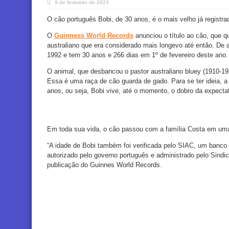
9 de fevereiro de 2023
O cão português Bobi, de 30 anos, é o mais velho já registr
O
Guinness World Records
anunciou o título ao cão, que q
australiano que era considerado mais longevo até então. De
1992 e tem 30 anos e 266 dias em 1º de fevereiro deste ano.
O animal, que desbancou o pastor australiano bluey (1910-193
Essa é uma raça de cão guarda de gado. Para se ter ideia, a 
anos, ou seja, Bobi vive, até o momento, o dobro da expectat
Em toda sua vida, o cão passou com a família Costa em uma 
“A idade de Bobi também foi verificada pelo SIAC, um banco
autorizado pelo governo português e administrado pelo Sindic
publicação do Guinnes World Records.