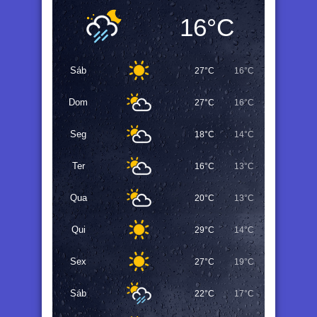
16°C
Sáb
27°C
16°C
Dom
27°C
16°C
Seg
18°C
14°C
Ter
16°C
13°C
Qua
20°C
13°C
Qui
29°C
14°C
Sex
27°C
19°C
Sáb
22°C
17°C