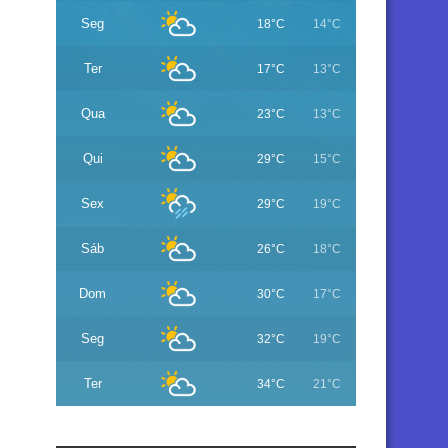
Seg
18°C
14°C
Ter
17°C
13°C
Qua
23°C
13°C
Qui
29°C
15°C
Sex
29°C
19°C
Sáb
26°C
18°C
Dom
30°C
17°C
Seg
32°C
19°C
Ter
34°C
21°C