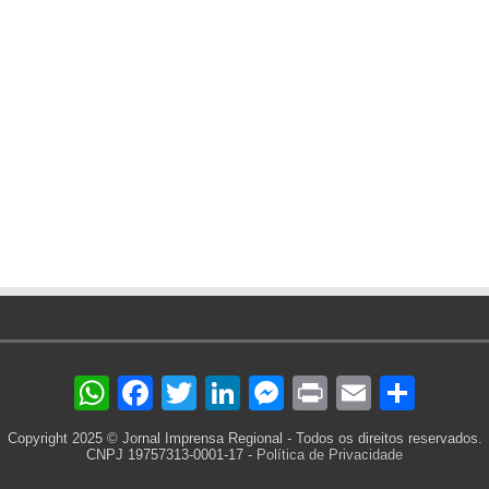
WhatsApp
Facebook
Twitter
LinkedIn
Messenger
Print
Email
Sha
Copyright 2025 © Jornal Imprensa Regional - Todos os direitos reservados.
CNPJ 19757313-0001-17 -
Política de Privacidade