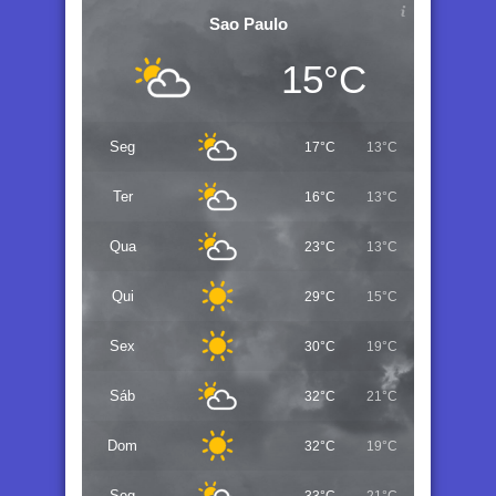
Sao Paulo
15°C
Seg
17°C
13°C
Ter
16°C
13°C
Qua
23°C
13°C
Qui
29°C
15°C
Sex
30°C
19°C
Sáb
32°C
21°C
Dom
32°C
19°C
Seg
33°C
21°C