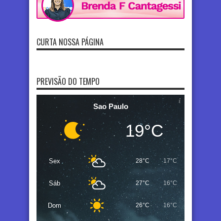
CURTA NOSSA PÁGINA
PREVISÃO DO TEMPO
Sao Paulo
19°C
Sex
28°C
17°C
Sáb
27°C
16°C
Dom
26°C
16°C