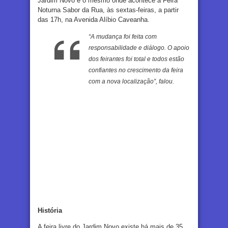
Jardim Novo é o mesmo onde acontece a Feira
Noturna Sabor da Rua, às sextas-feiras, a partir
das 17h, na Avenida Alíbio Caveanha.
“A mudança foi feita com
responsabilidade e diálogo. O apoio
dos feirantes foi total e todos estão
confiantes no crescimento da feira
com a nova localização”, falou.
História
A feira livre do Jardim Novo existe há mais de 35