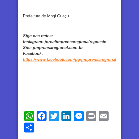
Prefeitura de Mogi Guaçu
Siga nas redes:
Instagram:
jornalimprensaregionalregoeste
Site:
jimprensaregional.com.br
Facebook
:
https://www.facebook.com/pg/jimprensaregional
WhatsApp
Facebook
Twitter
LinkedIn
Messenger
Print
Email
Share