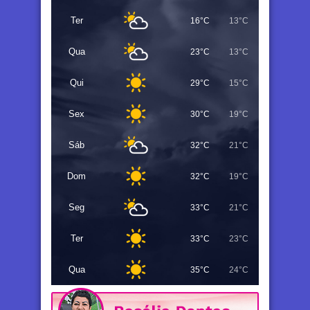
Ter
16°C
13°C
Qua
23°C
13°C
Qui
29°C
15°C
Sex
30°C
19°C
Sáb
32°C
21°C
Dom
32°C
19°C
Seg
33°C
21°C
Ter
33°C
23°C
Qua
35°C
24°C