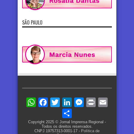
SÃO PAULO
WhatsApp
Facebook
Twitter
LinkedIn
Messenger
Print
Email
Share
Copyright 2025 © Jornal Imprensa Regional -
Todos os direitos reservados.
CNPJ 19757313-0001-17 -
Política de