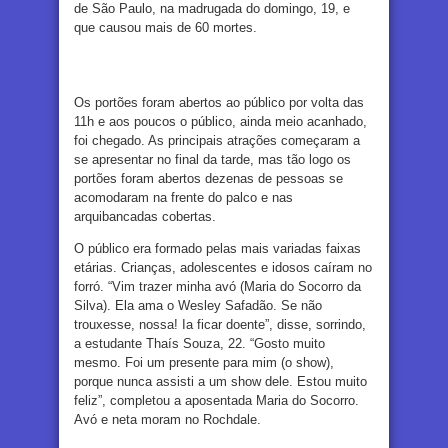
de São Paulo, na madrugada do domingo, 19, e
que causou mais de 60 mortes.
Os portões foram abertos ao público por volta das
11h e aos poucos o público, ainda meio acanhado,
foi chegado. As principais atrações começaram a
se apresentar no final da tarde, mas tão logo os
portões foram abertos dezenas de pessoas se
acomodaram na frente do palco e nas
arquibancadas cobertas.
O público era formado pelas mais variadas faixas
etárias. Crianças, adolescentes e idosos caíram no
forró. “Vim trazer minha avó (Maria do Socorro da
Silva). Ela ama o Wesley Safadão. Se não
trouxesse, nossa! Ia ficar doente”, disse, sorrindo,
a estudante Thaís Souza, 22. “Gosto muito
mesmo. Foi um presente para mim (o show),
porque nunca assisti a um show dele. Estou muito
feliz”, completou a aposentada Maria do Socorro.
Avó e neta moram no Rochdale.