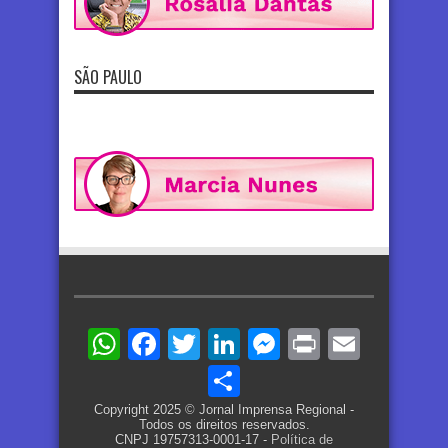
SÃO PAULO
WhatsApp
Facebook
Twitter
LinkedIn
Messenger
Print
Email
Share
Copyright 2025 © Jornal Imprensa Regional -
Todos os direitos reservados.
CNPJ 19757313-0001-17 -
Política de