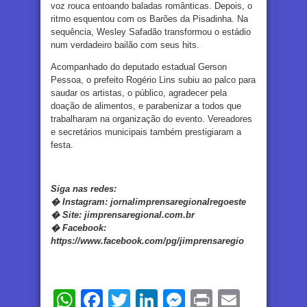
voz rouca entoando baladas românticas. Depois, o
ritmo esquentou com os Barões da Pisadinha. Na
sequência, Wesley Safadão transformou o estádio
num verdadeiro bailão com seus hits.
Acompanhado do deputado estadual Gerson
Pessoa, o prefeito Rogério Lins subiu ao palco para
saudar os artistas, o público, agradecer pela
doação de alimentos, e parabenizar a todos que
trabalharam na organização do evento. Vereadores
e secretários municipais também prestigiaram a
festa.
Siga nas redes:
�
Instagram:
jornalimprensaregionalregoeste
�
Site:
jimprensaregional.com.br
�
Facebook
:
https://www.facebook.com/pg/jimprensaregio
WhatsApp
Facebook
Twitter
LinkedIn
Messenger
Print
Email