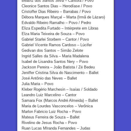
Beatriz dos Santos Silva – Cantora / Povo
Cleonice Santos Dias – Herodíase / Povo
Cristoffer Dias Ribeiro – Barrabas / Povo
Débora Marques Marçal – Marta (Irmã de Lázaro)
Edvaldo Ribeiro Ramalho – Povo / Pedro
Eliza Espedita Furtado – Intérprete em Libras
Elza Maria Teixeira de Souza – Povo
Gabriel Starlei Storbem – Cantor / Povo
Gabriel Vicente Ramos Cardoso – Lúcifer
Gedivan dos Santos – Simão Zelote
Ingrid Salles da Silva – Maria Madalena
Isabel de Lisandra Santos Nery – Povo
Jackson Pereira – João Batista / Zé Bedeu
Jeniffer Cristina Silva do Nascimento – Ballet
José Antônio das Neves – Ballet
Julia Maria – Povo
Kleber Rogério Marchesin – Isaías / Soldado
Leandro Luiz Marcelino – Cantor
Samara Fox (Marcos André Almeida) – Ballet
Maria de Lourdes Vasconcelos – Verônica
Marlon Fabricio Luiz Rocha – Povo
Mateus Ferreira de Souza – Ballet
Rivelino de Jesus Rocha – Povo
Ruan Lucas MIranda Fernandes – Judas