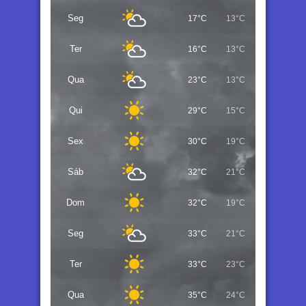
Seg
17°C
13°C
Ter
16°C
13°C
Qua
23°C
13°C
Qui
29°C
15°C
Sex
30°C
19°C
Sáb
32°C
21°C
Dom
32°C
19°C
Seg
33°C
21°C
Ter
33°C
23°C
Qua
35°C
24°C