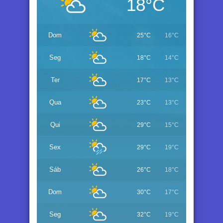
18°C
Dom
25°C
16°C
Seg
18°C
14°C
Ter
17°C
13°C
Qua
23°C
13°C
Qui
29°C
15°C
Sex
29°C
19°C
Sáb
26°C
18°C
Dom
30°C
17°C
Seg
32°C
19°C