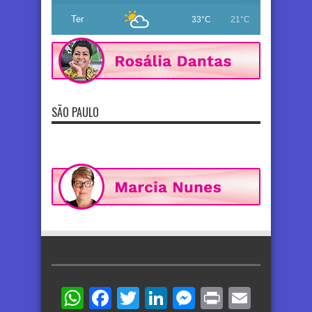
Ter
33°C
21°C
SÃO PAULO
WhatsApp
Facebook
Twitter
LinkedIn
Messenger
Print
Email