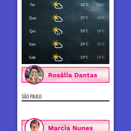
Ter
16°C
13°C
Qua
25°C
14°C
Qui
29°C
16°C
Sex
20°C
15°C
Sáb
19°C
14°C
SÃO PAULO