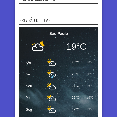
PREVISÃO DO TEMPO
Sao Paulo
19°C
Qui
26°C
18°C
Sex
25°C
18°C
Sáb
27°C
16°C
Dom
22°C
15°C
Seg
17°C
13°C