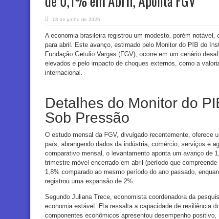
de 0,1% em Abril, Aponta FGV
18 de junho de 2026
A economia brasileira registrou um modesto, porém notável
para abril. Este avanço, estimado pelo Monitor do PIB do Inst
Fundação Getulio Vargas (FGV), ocorre em um cenário desafi
elevados e pelo impacto de choques externos, como a valoriz
internacional.
Detalhes do Monitor do P
Sob Pressão
O estudo mensal da FGV, divulgado recentemente, oferece um
país, abrangendo dados da indústria, comércio, serviços e 
comparativo mensal, o levantamento aponta um avanço de 1,8
trimestre móvel encerrado em abril (período que compreende f
1,8% comparado ao mesmo período do ano passado, enquan
registrou uma expansão de 2%.
Segundo Juliana Trece, economista coordenadora da pesquisa
economia estável. Ela ressalta a capacidade de resiliência d
componentes econômicos apresentou desempenho positivo, mi