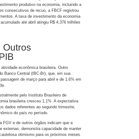
estimento produtivo na economia, incluindo a
es consecutivos de recuo, a FBCF registrou
mentos. A taxa de investimento da economia
cumulado até abril atingiu R$ 4,376 trilhões
: Outros
 PIB
tividade econômica brasileira. Outro
do Banco Central (IBC-Br), que, em sua
 passagem de março para abril e de 1,6% em
da.
tralmente pelo Instituto Brasileiro de
nomia brasileira cresceu 1,1%. A expectativa
os dados referentes ao segundo trimestre,
ômico do país no período.
a FGV e de outros órgãos indicam que a
s e externas, demonstra capacidade de manter
 cautelosa otimismo para os próximos meses.