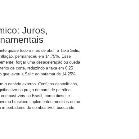
ico: Juros,
rnamentais
te quase todo o mês de abril, a Taxa Selic,
a inflação, permaneceu em 14,75%. Esse
temente, forçar uma desaceleração ou queda
ento de corte, reduzindo a taxa em 0,25
 o que levou a Selic ao patamar de 14,25%.
m o cenário externo. Conflitos geopolíticos,
ficativo no preço do barril de petróleo
combustíveis no Brasil, como diesel e
governo brasileiro implementou medidas como
 e importadores de combustível, buscando