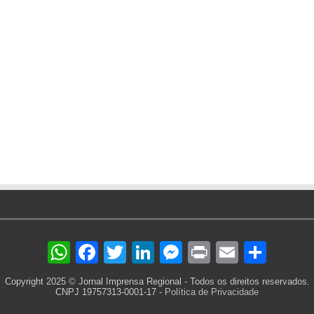
are
WhatsApp
Facebook
Twitter
LinkedIn
Messenger
Print
Email
Sha
Copyright 2025 © Jornal Imprensa Regional - Todos os direitos reservados.
CNPJ 19757313-0001-17 -
Política de Privacidade