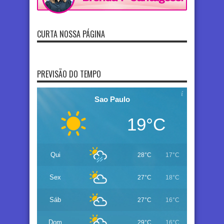
CURTA NOSSA PÁGINA
PREVISÃO DO TEMPO
Sao Paulo
19°C
Qui
28°C
17°C
Sex
27°C
18°C
Sáb
27°C
16°C
Dom
29°C
16°C