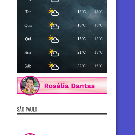
Ter
15°C
13°C
Qua
18°C
13°C
Qui
16°C
13°C
Sex
21°C
13°C
Sáb
22°C
15°C
SÃO PAULO