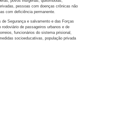
eras, povos indígenas, quilombolas,
 privadas, pessoas com doenças crônicas não
oas com deficiência permanente.
s de Segurança e salvamento e das Forças
o rodoviário de passageiros urbanos e de
rreios, funcionários do sistema prisional,
medidas socioeducativas, população privada