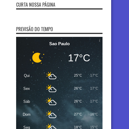
CURTA NOSSA PÁGINA
PREVISÃO DO TEMPO
Sao Paulo
17°C
Qui
25°C
17°C
Sex
26°C
17°C
Sáb
26°C
17°C
Dom
27°C
16°C
Seg
18°C
15°C