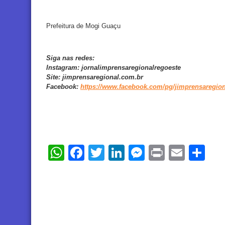
Prefeitura de Mogi Guaçu
Siga nas redes:
Instagram:
jornalimprensaregionalregoeste
Site:
jimprensaregional.com.br
Facebook
:
https://www.facebook.com/pg/jimprensaregion
WhatsApp
Facebook
Twitter
LinkedIn
Messenger
Print
Email
Sh