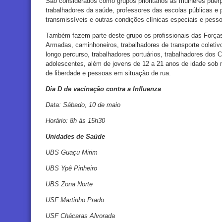
São considerados como grupos prioritários as mulheres puérp
trabalhadores da saúde, professores das escolas públicas e
transmissíveis e outras condições clínicas especiais e pess
Também fazem parte deste grupo os profissionais das Força
Armadas, caminhoneiros, trabalhadores de transporte coletiv
longo percurso, trabalhadores portuários, trabalhadores dos Co
adolescentes, além de jovens de 12 a 21 anos de idade sob 
de liberdade e pessoas em situação de rua.
Dia D de vacinação contra a Influenza
Data: Sábado, 10 de maio
Horário: 8h às 15h30
Unidades de Saúde
UBS Guaçu Mirim
UBS Ypê Pinheiro
UBS Zona Norte
USF Martinho Prado
USF Chácaras Alvorada