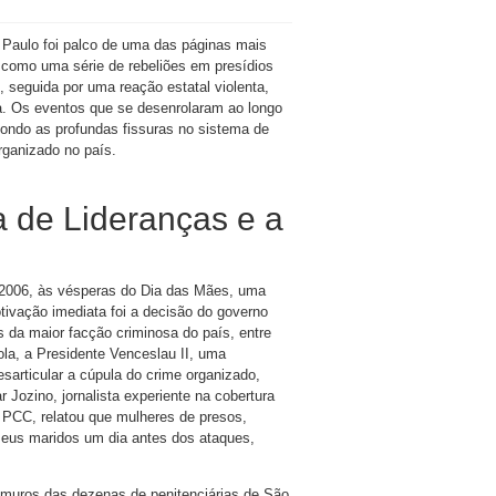
Paulo foi palco de uma das páginas mais
 como uma série de rebeliões em presídios
seguida por uma reação estatal violenta,
. Os eventos que se desenrolaram ao longo
ondo as profundas fissuras no sistema de
rganizado no país.
a de Lideranças e a
de 2006, às vésperas do Dia das Mães, uma
tivação imediata foi a decisão do governo
es da maior facção criminosa do país, entre
a, a Presidente Venceslau II, uma
articular a cúpula do crime organizado,
Jozino, jornalista experiente na cobertura
o PCC, relatou que mulheres de presos,
eus maridos um dia antes dos ataques,
s muros das dezenas de penitenciárias de São