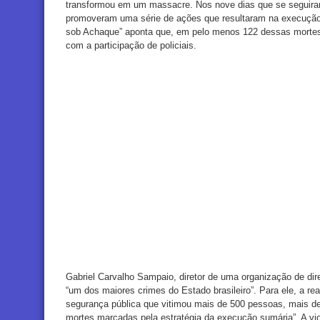
transformou em um massacre. Nos nove dias que se seguiram,
promoveram uma série de ações que resultaram na execução d
sob Achaque” aponta que, em pelo menos 122 dessas mortes,
com a participação de policiais.
Gabriel Carvalho Sampaio, diretor de uma organização de dir
“um dos maiores crimes do Estado brasileiro”. Para ele, a rea
segurança pública que vitimou mais de 500 pessoas, mais de 
mortes marcadas pela estratégia da execução sumária”. A vi