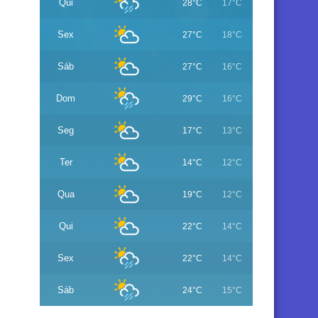
Qui
28°C
17°C
Sex
27°C
18°C
Sáb
27°C
16°C
Dom
29°C
16°C
Seg
17°C
13°C
Ter
14°C
12°C
Qua
19°C
12°C
Qui
22°C
14°C
Sex
22°C
14°C
Sáb
24°C
15°C