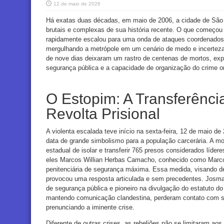
12 de maio de 2026
Há exatas duas décadas, em maio de 2006, a cidade de São 
brutais e complexas de sua história recente. O que começou
rapidamente escalou para uma onda de ataques coordenados, 
mergulhando a metrópole em um cenário de medo e incerteza
de nove dias deixaram um rastro de centenas de mortos, exp
segurança pública e a capacidade de organização do crime o
O Estopim: A Transferênci
Revolta Prisional
A violenta escalada teve início na sexta-feira, 12 de maio 
data de grande simbolismo para a população carcerária. A mo
estadual de isolar e transferir 765 presos considerados líder
eles Marcos Willian Herbas Camacho, conhecido como Marcol
penitenciária de segurança máxima. Essa medida, visando des
provocou uma resposta articulada e sem precedentes. Josmar 
de segurança pública e pioneiro na divulgação do estatuto d
mantendo comunicação clandestina, perderam contato com s
prenunciando a iminente crise.
Diferente de outras crises, as rebeliões não se limitaram ao