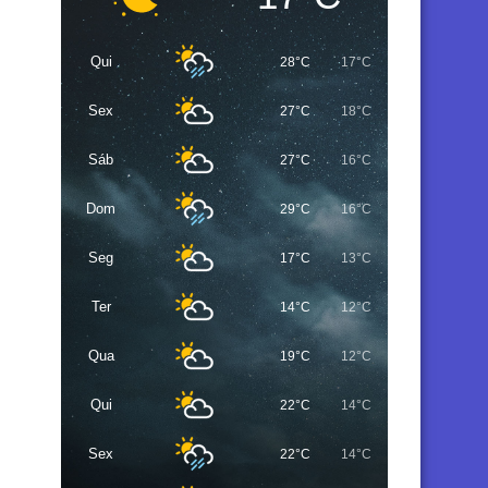
Qui
28°C
17°C
Sex
27°C
18°C
Sáb
27°C
16°C
Dom
29°C
16°C
Seg
17°C
13°C
Ter
14°C
12°C
Qua
19°C
12°C
Qui
22°C
14°C
Sex
22°C
14°C