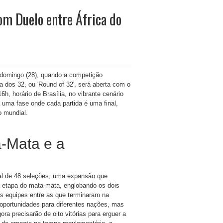
om Duelo entre África do
domingo (28), quando a competição
a dos 32, ou 'Round of 32', será aberta com o
h, horário de Brasília, no vibrante cenário
 uma fase onde cada partida é uma final,
o mundial.
a-Mata e a
tal de 48 seleções, uma expansão que
ra etapa do mata-mata, englobando os dois
s equipes entre as que terminaram na
 oportunidades para diferentes nações, mas
ra precisarão de oito vitórias para erguer a