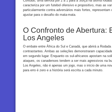
Contudo, uma derrota por 2 a 1 para a Suíça na última rodad
caracteriza por um futebol ofensivo e propositivo, mas as 
particularmente contra adversários mais fortes, representam
ajustar para o desafio do mata-mata.
O Confronto de Abertura: 
Los Angeles
O embate entre África do Sul e Canadá, que abrirá a Rodada 
contrastantes. Ambas as seleções demonstraram capacidade 
em segundo lugar. Enquanto os sul-africanos apostam na soli
ataques, os canadenses tendem a ser mais agressivos na bus
Los Angeles, não é apenas um jogo, mas o início de uma n
para erro é zero e a história será escrita a cada minuto.