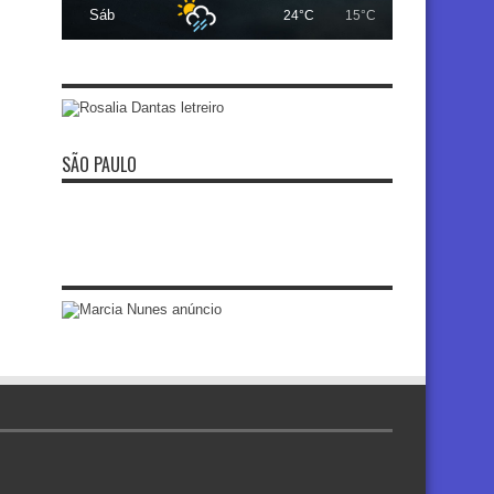
Sáb
24°C
15°C
SÃO PAULO
re