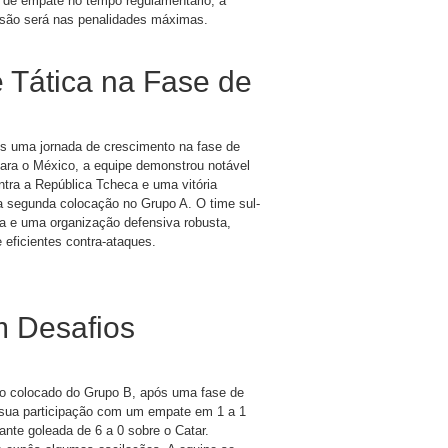
 de empate no tempo regulamentário, a
ecisão será nas penalidades máximas.
 e Tática na Fase de
ós uma jornada de crescimento na fase de
ara o México, a equipe demonstrou notável
tra a República Tcheca e uma vitória
ua segunda colocação no Grupo A. O time sul-
ica e uma organização defensiva robusta,
 eficientes contra-ataques.
m Desafios
o colocado do Grupo B, após uma fase de
u sua participação com um empate em 1 a 1
nte goleada de 6 a 0 sobre o Catar.