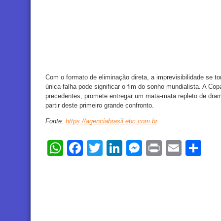
Com o formato de eliminação direta, a imprevisibilidade se 
única falha pode significar o fim do sonho mundialista. A 
precedentes, promete entregar um mata-mata repleto de dra
partir deste primeiro grande confronto.
Fonte:
https://agenciabrasil.ebc.com.br
WhatsApp
Facebook
Twitter
LinkedIn
Messenger
Print
Email
Sh