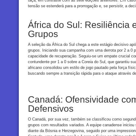
taça, em contraste com as sete edições anteriores. Em caso
tensão se estenderá para a prorrogação e, se persistir, a d
África do Sul: Resiliência
Grupos
A seleção da África do Sul chega a este estágio decisivo ap
grupos. Iniciando sua campanha com uma derrota por 2 a 0 p
capacidade de recuperação. Seguiu-se um empate crucial con
contundente por 1 a 0 sobre a Coreia do Sul, que garantiu s
africano consolidou um estilo de jogo pautado pela força fís
buscando sempre a transição rápida para o ataque através de
Canadá: Ofensividade co
Defensivos
O Canadá, por sua vez, também se classificou como segund
grupos com resultados variados. A equipe canadense inicio
diante da Bósnia e Herzegovina, seguido por uma impressiona