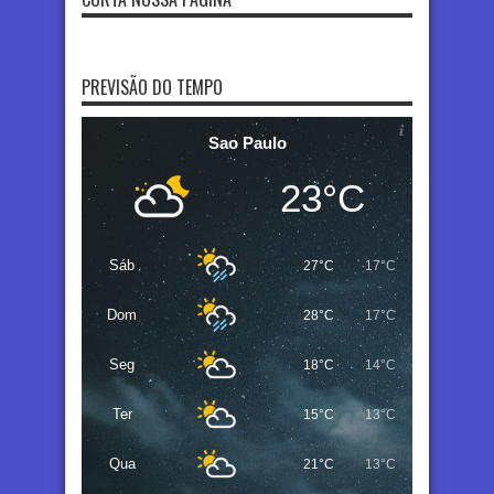
PREVISÃO DO TEMPO
Sao Paulo
23°C
Sáb
27°C
17°C
Dom
28°C
17°C
Seg
18°C
14°C
Ter
15°C
13°C
Qua
21°C
13°C