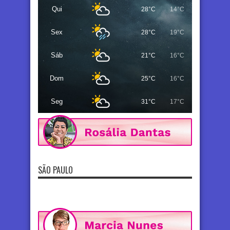
Qui
28°C
14°C
Sex
28°C
19°C
Sáb
21°C
16°C
Dom
25°C
16°C
Seg
31°C
17°C
SÃO PAULO