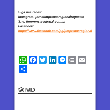
Siga nas redes:
Instagram:
jornalimprensaregionalregoeste
Site:
jimprensaregional.com.br
Facebook
:
https://www.facebook.com/pg/jimprensaregional
WhatsApp
Facebook
Twitter
LinkedIn
Messenger
Print
Email
Share
SÃO PAULO