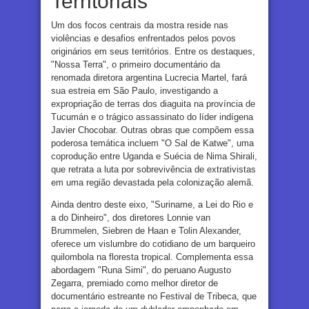
Territoriais
Um dos focos centrais da mostra reside nas
violências e desafios enfrentados pelos povos
originários em seus territórios. Entre os destaques,
"Nossa Terra", o primeiro documentário da
renomada diretora argentina Lucrecia Martel, fará
sua estreia em São Paulo, investigando a
expropriação de terras dos diaguita na província de
Tucumán e o trágico assassinato do líder indígena
Javier Chocobar. Outras obras que compõem essa
poderosa temática incluem "O Sal de Katwe", uma
coprodução entre Uganda e Suécia de Nima Shirali,
que retrata a luta por sobrevivência de extrativistas
em uma região devastada pela colonização alemã.
Ainda dentro deste eixo, "Suriname, a Lei do Rio e
a do Dinheiro", dos diretores Lonnie van
Brummelen, Siebren de Haan e Tolin Alexander,
oferece um vislumbre do cotidiano de um barqueiro
quilombola na floresta tropical. Complementa essa
abordagem "Runa Simi", do peruano Augusto
Zegarra, premiado como melhor diretor de
documentário estreante no Festival de Tribeca, que