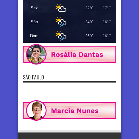
Sex
22°C
17°C
Sáb
24°C
16°C
Dom
26°C
16°C
SÃO PAULO