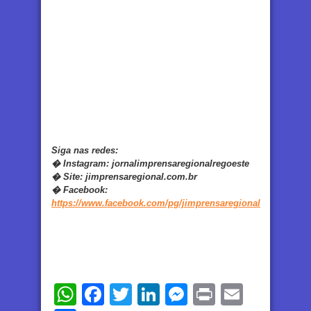
Siga nas redes:
�
Instagram:
jornalimprensaregionalregoeste
�
Site:
jimprensaregional.com.br
�
Facebook
:
https://www.facebook.com/pg/jimprensaregional
WhatsApp
Facebook
Twitter
LinkedIn
Messenger
Print
Email