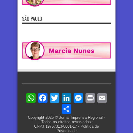
SÃO PAULO
WhatsApp
Facebook
Twitter
LinkedIn
Messenger
Print
Email
Share
Copyright 2025 © Jornal Imprensa Regional -
Todos os direitos reservados.
CNPJ 19757313-0001-17 -
Política de
Privacidade