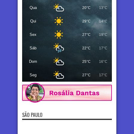
Qua
20°C
13°C
Qui
29°C
14°C
Sex
27°C
19°C
Sáb
22°C
17°C
Dom
25°C
16°C
Seg
27°C
17°C
SÃO PAULO