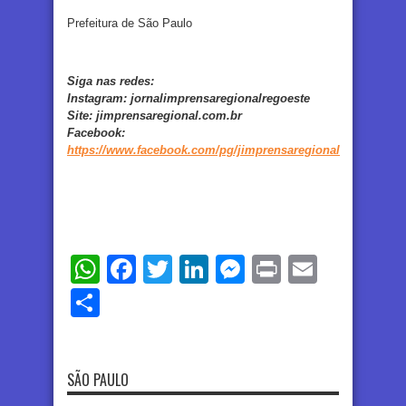
Prefeitura de São Paulo
Siga nas redes:
Instagram:
jornalimprensaregionalregoeste
Site:
jimprensaregional.com.br
Facebook
:
https://www.facebook.com/pg/jimprensaregional
WhatsApp
Facebook
Twitter
LinkedIn
Messenger
Print
Email
Share
SÃO PAULO