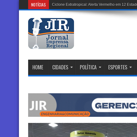
NOTÍCIAS
Ciclone Extratropical: Alerta Vermelho em 12 Est
HOME
CIDADES
POLÍTICA
ESPORTES