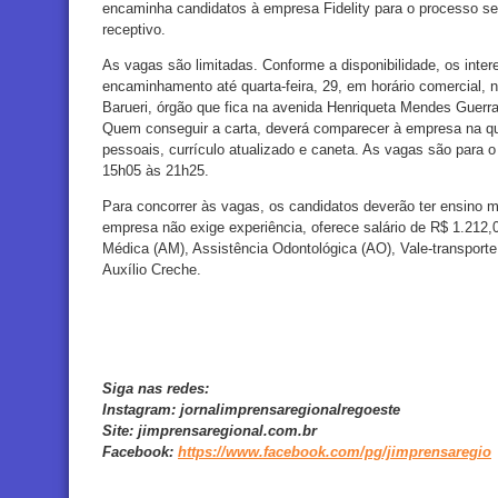
encaminha candidatos à empresa Fidelity para o processo se
receptivo.
As vagas são limitadas. Conforme a disponibilidade, os inter
encaminhamento até quarta-feira, 29, em horário comercial,
Barueri, órgão que fica na avenida Henriqueta Mendes Guerra
Quem conseguir a carta, deverá comparecer à empresa na qu
pessoais, currículo atualizado e caneta. As vagas são para 
15h05 às 21h25.
Para concorrer às vagas, os candidatos deverão ter ensino m
empresa não exige experiência, oferece salário de R$ 1.212,
Médica (AM), Assistência Odontológica (AO), Vale-transporte
Auxílio Creche.
Siga nas redes:
Instagram:
jornalimprensaregionalregoeste
Site:
jimprensaregional.com.br
Facebook
:
https://www.facebook.com/pg/jimprensaregio