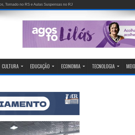
ados, Tornado no RS e Aulas Suspensas no RJ
CULTURA
EDUCAÇÃO
ECONOMIA
TECNOLOGIA
MEIO