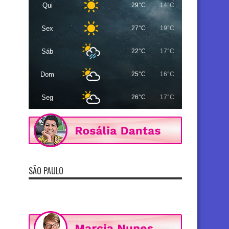
Qui
29°C
14°C
Sex
27°C
19°C
Sáb
22°C
17°C
Dom
25°C
16°C
Seg
26°C
17°C
SÃO PAULO