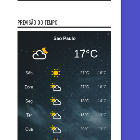
PREVISÃO DO TEMPO
Sao Paulo
17°C
Sáb
27°C
16°C
Dom
27°C
16°C
Seg
18°C
14°C
Ter
16°C
13°C
Qua
20°C
13°C