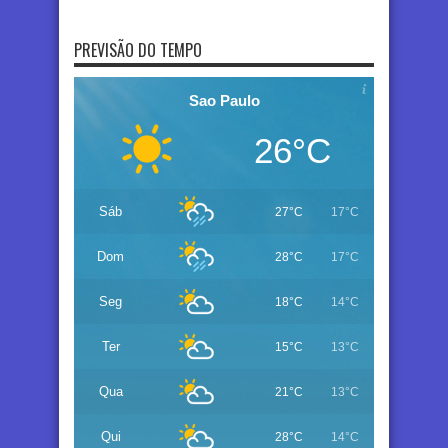
PREVISÃO DO TEMPO
Sao Paulo
26°C
Sáb
27°C
17°C
Dom
28°C
17°C
Seg
18°C
14°C
Ter
15°C
13°C
Qua
21°C
13°C
Qui
28°C
14°C