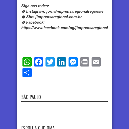
Siga nas redes:
�
Instagram:
jornalimprensaregionalregoeste
�
Site:
jimprensaregional.com.br
�
Facebook
:
https://www.facebook.com/pg/jimprensaregional
WhatsApp
Facebook
Twitter
LinkedIn
Messenger
Print
Email
Share
SÃO PAULO
ESCOLHA O IDIOMA