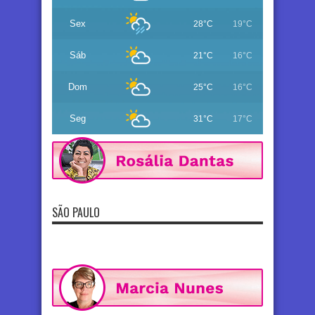
Sex
28°C
19°C
Sáb
21°C
16°C
Dom
25°C
16°C
Seg
31°C
17°C
SÃO PAULO