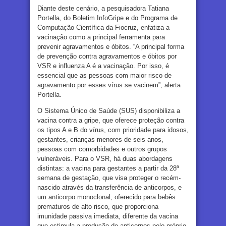
Diante deste cenário, a pesquisadora Tatiana
Portella, do Boletim InfoGripe e do Programa de
Computação Científica da Fiocruz, enfatiza a
vacinação como a principal ferramenta para
prevenir agravamentos e óbitos. “A principal forma
de prevenção contra agravamentos e óbitos por
VSR e influenza A é a vacinação. Por isso, é
essencial que as pessoas com maior risco de
agravamento por esses vírus se vacinem”, alerta
Portella.
O Sistema Único de Saúde (SUS) disponibiliza a
vacina contra a gripe, que oferece proteção contra
os tipos A e B do vírus, com prioridade para idosos,
gestantes, crianças menores de seis anos,
pessoas com comorbidades e outros grupos
vulneráveis. Para o VSR, há duas abordagens
distintas: a vacina para gestantes a partir da 28ª
semana de gestação, que visa proteger o recém-
nascido através da transferência de anticorpos, e
um anticorpo monoclonal, oferecido para bebês
prematuros de alto risco, que proporciona
imunidade passiva imediata, diferente da vacina
que estimula a produção de anticorpos pelo próprio