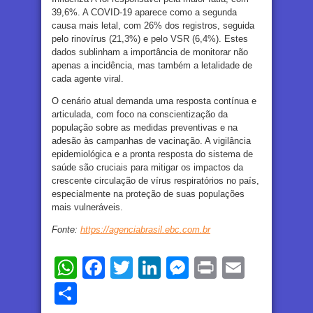
39,6%. A COVID-19 aparece como a segunda
causa mais letal, com 26% dos registros, seguida
pelo rinovírus (21,3%) e pelo VSR (6,4%). Estes
dados sublinham a importância de monitorar não
apenas a incidência, mas também a letalidade de
cada agente viral.
O cenário atual demanda uma resposta contínua e
articulada, com foco na conscientização da
população sobre as medidas preventivas e na
adesão às campanhas de vacinação. A vigilância
epidemiológica e a pronta resposta do sistema de
saúde são cruciais para mitigar os impactos da
crescente circulação de vírus respiratórios no país,
especialmente na proteção de suas populações
mais vulneráveis.
Fonte:
https://agenciabrasil.ebc.com.br
WhatsApp
Facebook
Twitter
LinkedIn
Messenger
Print
Email
Share