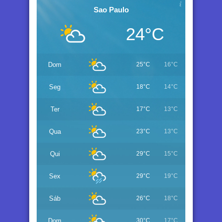
Sao Paulo
24°C
Dom
25°C
16°C
Seg
18°C
14°C
Ter
17°C
13°C
Qua
23°C
13°C
Qui
29°C
15°C
Sex
29°C
19°C
Sáb
26°C
18°C
Dom
30°C
17°C