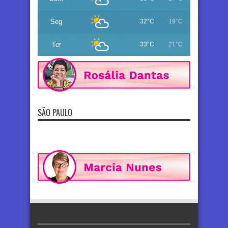
Seg
32°C
19°C
Ter
33°C
21°C
SÃO PAULO