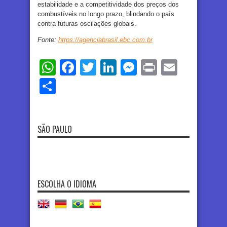
estabilidade e a competitividade dos preços dos
combustíveis no longo prazo, blindando o país
contra futuras oscilações globais.
Fonte:
https://agenciabrasil.ebc.com.br
WhatsApp
Facebook
Twitter
LinkedIn
Messenger
Print
Email
Share
SÃO PAULO
ESCOLHA O IDIOMA