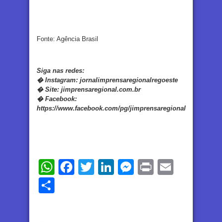
Fonte: Agência Brasil
Siga nas redes:
�
Instagram:
jornalimprensaregionalregoeste
�
Site:
jimprensaregional.com.br
�
Facebook
:
https://www.facebook.com/pg/jimprensaregional
WhatsApp
Facebook
Twitter
LinkedIn
Messenger
Print
Email
Share