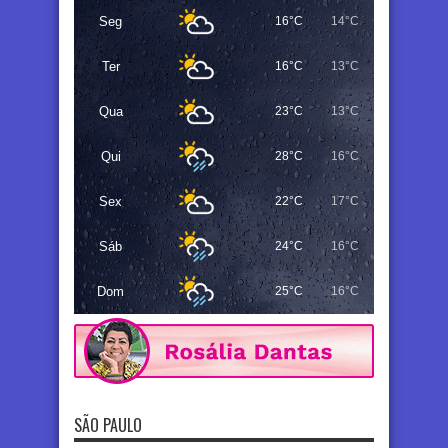
Seg
16°C
14°C
Ter
16°C
13°C
Qua
23°C
13°C
Qui
28°C
16°C
Sex
22°C
17°C
Sáb
24°C
16°C
Dom
25°C
16°C
SÃO PAULO