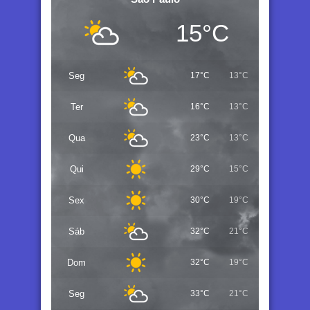
15°C
Seg
17°C
13°C
Ter
16°C
13°C
Qua
23°C
13°C
Qui
29°C
15°C
Sex
30°C
19°C
Sáb
32°C
21°C
Dom
32°C
19°C
Seg
33°C
21°C