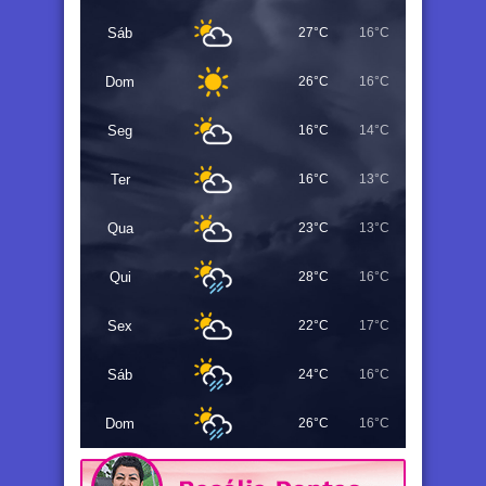
Sáb
27°C
16°C
Dom
26°C
16°C
Seg
16°C
14°C
Ter
16°C
13°C
Qua
23°C
13°C
Qui
28°C
16°C
Sex
22°C
17°C
Sáb
24°C
16°C
Dom
26°C
16°C