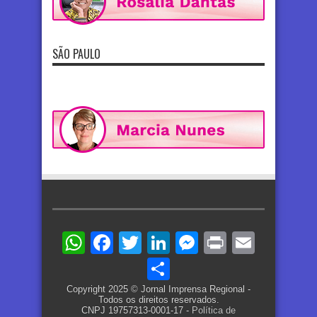
SÃO PAULO
WhatsApp
Facebook
Twitter
LinkedIn
Messenger
Print
Email
Share
Copyright 2025 © Jornal Imprensa Regional -
Todos os direitos reservados.
CNPJ 19757313-0001-17 -
Política de