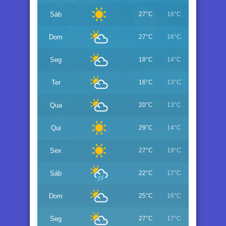
Sáb
27°C
16°C
Dom
27°C
16°C
Seg
18°C
14°C
Ter
16°C
13°C
Qua
20°C
13°C
Qui
29°C
14°C
Sex
27°C
19°C
Sáb
22°C
17°C
Dom
25°C
16°C
Seg
27°C
17°C