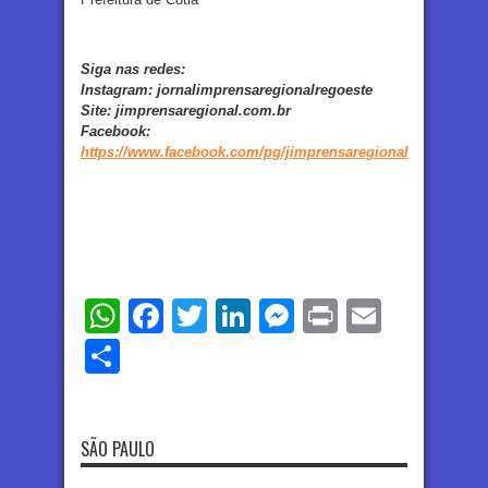
Siga nas redes:
Instagram:
jornalimprensaregionalregoeste
Site:
jimprensaregional.com.br
Facebook
:
https://www.facebook.com/pg/jimprensaregional
WhatsApp
Facebook
Twitter
LinkedIn
Messenger
Print
Email
Share
SÃO PAULO