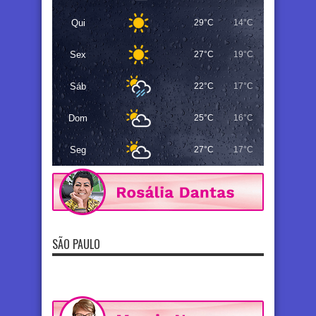
Qui
29°C
14°C
Sex
27°C
19°C
Sáb
22°C
17°C
Dom
25°C
16°C
Seg
27°C
17°C
SÃO PAULO