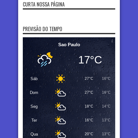
CURTA NOSSA PÁGINA
PREVISÃO DO TEMPO
Sao Paulo
17°C
Sáb
27°C
16°C
Dom
27°C
16°C
Seg
18°C
14°C
Ter
16°C
13°C
Qua
20°C
13°C