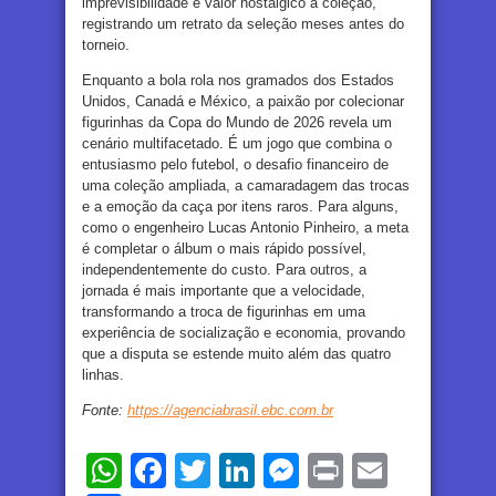
imprevisibilidade e valor nostálgico à coleção,
registrando um retrato da seleção meses antes do
torneio.
Enquanto a bola rola nos gramados dos Estados
Unidos, Canadá e México, a paixão por colecionar
figurinhas da Copa do Mundo de 2026 revela um
cenário multifacetado. É um jogo que combina o
entusiasmo pelo futebol, o desafio financeiro de
uma coleção ampliada, a camaradagem das trocas
e a emoção da caça por itens raros. Para alguns,
como o engenheiro Lucas Antonio Pinheiro, a meta
é completar o álbum o mais rápido possível,
independentemente do custo. Para outros, a
jornada é mais importante que a velocidade,
transformando a troca de figurinhas em uma
experiência de socialização e economia, provando
que a disputa se estende muito além das quatro
linhas.
Fonte:
https://agenciabrasil.ebc.com.br
WhatsApp
Facebook
Twitter
LinkedIn
Messenger
Print
Email