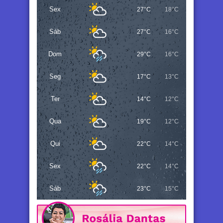
Sex
27°C
18°C
Sáb
27°C
16°C
Dom
29°C
16°C
Seg
17°C
13°C
Ter
14°C
12°C
Qua
19°C
12°C
Qui
22°C
14°C
Sex
22°C
14°C
Sáb
23°C
15°C