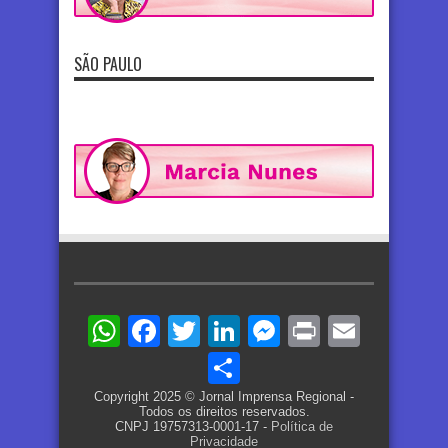
SÃO PAULO
WhatsApp
Facebook
Twitter
LinkedIn
Messenger
Print
Email
Share
Copyright 2025 © Jornal Imprensa Regional -
Todos os direitos reservados.
CNPJ 19757313-0001-17 -
Política de
Privacidade