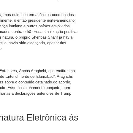
za, mas culminou em anúncios coordenados.
minente, o então presidente norte-americano,
nça iraniana e outros países envolvidos
ados contra o Irã. Essa sinalização positiva
inatura, o próprio Shehbaz Sharif já havia
sual havia sido alcançado, apesar das
o.
 Exteriores, Abbas Araghchi, que emitiu uma
 de Entendimento de Islamabad”. Araghchi,
es sobre o conteúdo detalhado do acordo,
ado. Esse posicionamento conjunto, com
nianas a declarações anteriores de Trump
atura Eletrônica às