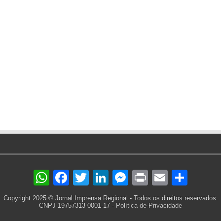
WhatsApp
Facebook
Twitter
LinkedIn
Messenger
Print
Email
Sha
Copyright 2025 © Jornal Imprensa Regional - Todos os direitos reservados.
CNPJ 19757313-0001-17 -
Política de Privacidade