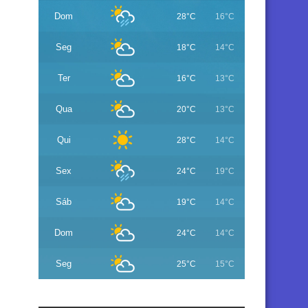
Dom
28°C
16°C
Seg
18°C
14°C
Ter
16°C
13°C
Qua
20°C
13°C
Qui
28°C
14°C
Sex
24°C
19°C
Sáb
19°C
14°C
Dom
24°C
14°C
Seg
25°C
15°C