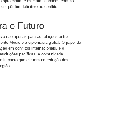
s compreendam e estejam alinhadas com as
em pôr fim definitivo ao conflito.
ra o Futuro
ivo não apenas para as relações entre
ente Médio e a diplomacia global. O papel do
ção em conflitos internacionais, e o
resoluções pacíficas. A comunidade
o impacto que ele terá na redução das
egião.
are