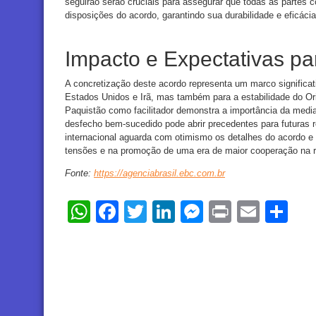
seguirão serão cruciais para assegurar que todas as parte
disposições do acordo, garantindo sua durabilidade e eficácia 
Impacto e Expectativas pa
A concretização deste acordo representa um marco significat
Estados Unidos e Irã, mas também para a estabilidade do Ori
Paquistão como facilitador demonstra a importância da media
desfecho bem-sucedido pode abrir precedentes para futuras 
internacional aguarda com otimismo os detalhes do acordo e 
tensões e na promoção de uma era de maior cooperação na r
Fonte:
https://agenciabrasil.ebc.com.br
WhatsApp
Facebook
Twitter
LinkedIn
Messenger
Print
Email
Sh