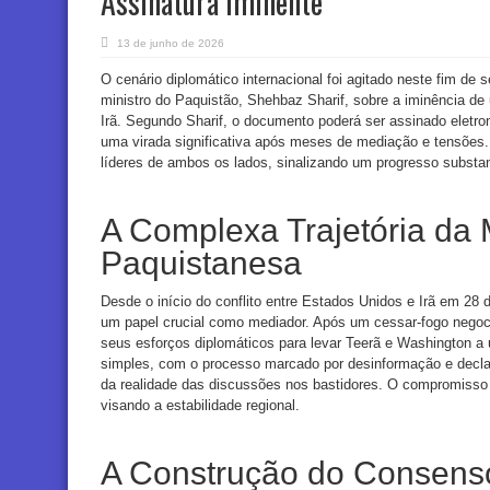
Assinatura Iminente
13 de junho de 2026
O cenário diplomático internacional foi agitado neste fim de 
ministro do Paquistão, Shehbaz Sharif, sobre a iminência d
Irã. Segundo Sharif, o documento poderá ser assinado eletr
uma virada significativa após meses de mediação e tensões
líderes de ambos os lados, sinalizando um progresso substa
A Complexa Trajetória da
Paquistanesa
Desde o início do conflito entre Estados Unidos e Irã em 28
um papel crucial como mediador. Após um cessar-fogo negocia
seus esforços diplomáticos para levar Teerã e Washington a 
simples, com o processo marcado por desinformação e decla
da realidade das discussões nos bastidores. O compromisso 
visando a estabilidade regional.
A Construção do Consens